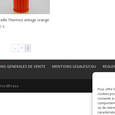
eille Thermos vintage orange
00
€
←
1
2
ONS GENERALES DE VENTE
MENTIONS LEGALES/CGU
REGLE
ordPress
Pour offrir 
cookies pou
consentir à
comportement
ou de retire
caractéristi