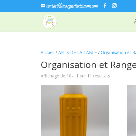
contact@margueriteetsimone.com
Accueil
/
ARTS DE LA TABLE
/
Organisation et 
Organisation et Ran
Trié
Affichage de 10–11 sur 11 résultats
du
plus
récent
au
plus
ancien