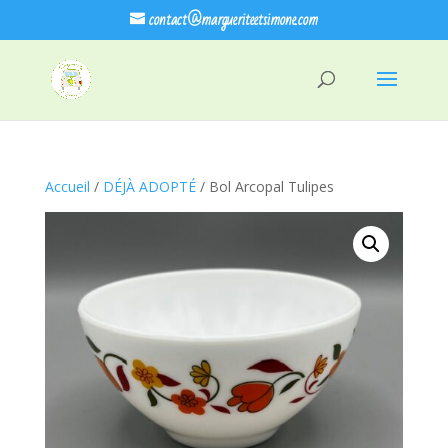
contact@margueriteetsimone.com
Accueil
/
DÉJÀ ADOPTÉ
/ Bol Arcopal Tulipes