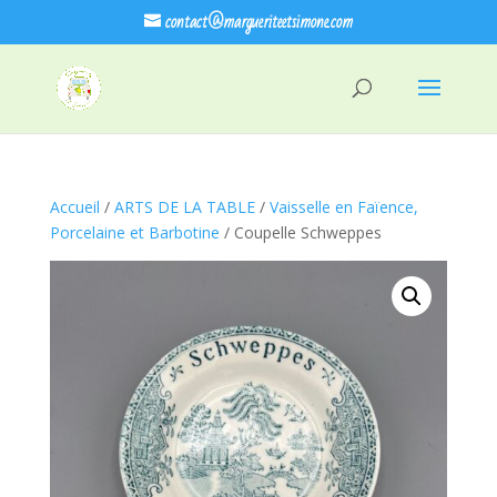
contact@margueriteetsimone.com
Accueil
/
ARTS DE LA TABLE
/
Vaisselle en Faïence,
Porcelaine et Barbotine
/ Coupelle Schweppes