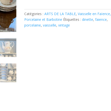
en
porcelaine
Catégories :
ARTS DE LA TABLE
,
Vaisselle en Faïence
Khala
Porcelaine et Barbotine
Étiquettes :
dinette
,
faience
,
porcelaine
,
vaisselle
,
vintage