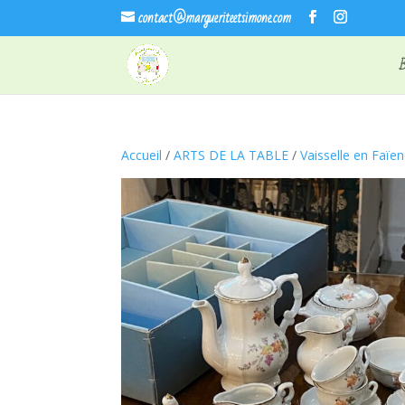
contact@margueriteetsimone.com
Accueil
/
ARTS DE LA TABLE
/
Vaisselle en Faïe