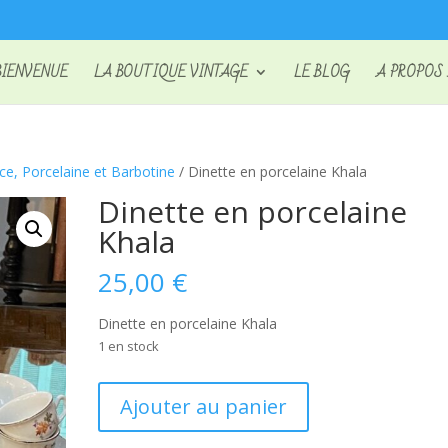
BIENVENUE
LA BOUTIQUE VINTAGE
LE BLOG
A PROPOS
nce, Porcelaine et Barbotine
/ Dinette en porcelaine Khala
Dinette en porcelaine
Khala
25,00
€
Dinette en porcelaine Khala
1 en stock
quantité
Ajouter au panier
de
Dinette