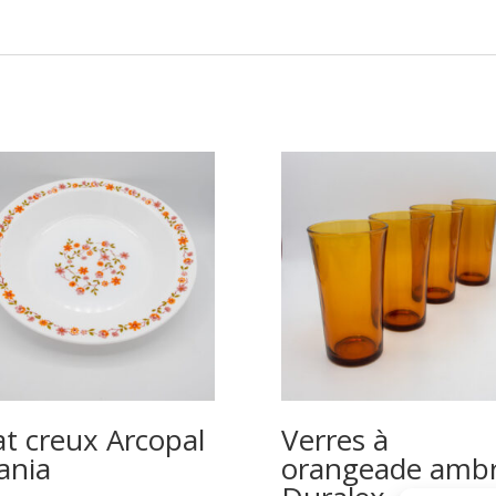
at creux Arcopal
Verres à
ania
orangeade amb