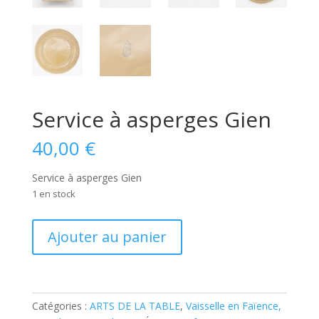
Service à asperges Gien
40,00
€
Service à asperges Gien
1 en stock
quantité
Ajouter au panier
de
Service
à
asperges
Catégories :
ARTS DE LA TABLE
,
Vaisselle en Faïence,
Gien