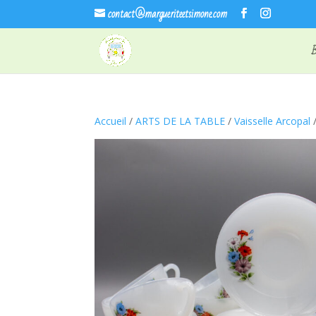
contact@margueriteetsimone.com
Accueil
/
ARTS DE LA TABLE
/
Vaisselle Arcopal
/