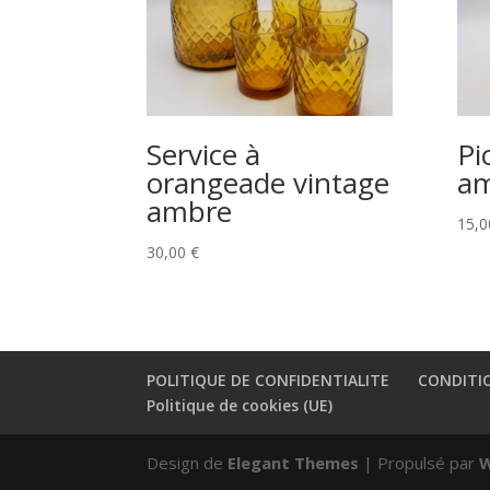
Service à
Pi
orangeade vintage
a
ambre
15,
30,00
€
POLITIQUE DE CONFIDENTIALITE
CONDITI
Politique de cookies (UE)
Design de
Elegant Themes
| Propulsé par
W