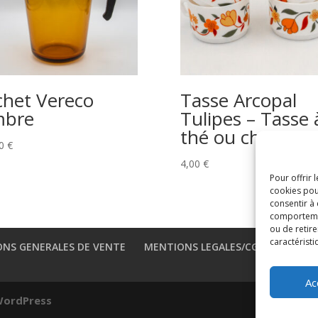
chet Vereco
Tasse Arcopal
mbre
Tulipes – Tasse 
thé ou chocolat
00
€
4,00
€
Pour offrir 
cookies pou
consentir à
comportement
ou de retire
caractéristi
ONS GENERALES DE VENTE
MENTIONS LEGALES/CGU
REGLE
Ac
ordPress