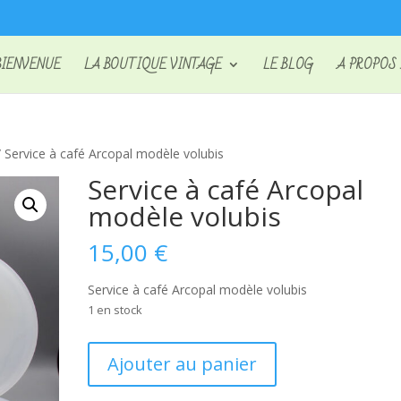
BIENVENUE
LA BOUTIQUE VINTAGE
LE BLOG
A PROPOS
 Service à café Arcopal modèle volubis
Service à café Arcopal
modèle volubis
15,00
€
Service à café Arcopal modèle volubis
1 en stock
quantité
Ajouter au panier
de
Service