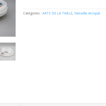
à
café
Catégories :
ARTS DE LA TABLE
,
Vaisselle Arcopal
Arcopal
modèle
volubis