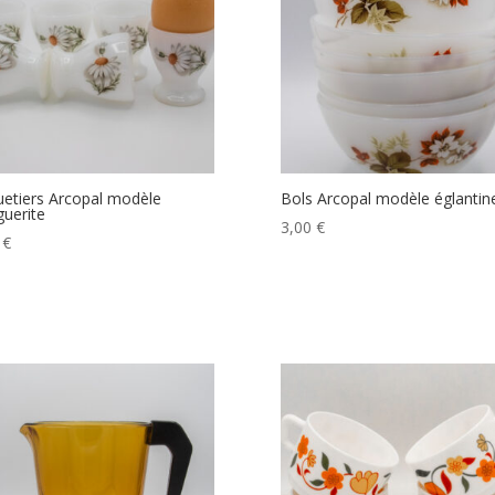
etiers Arcopal modèle
Bols Arcopal modèle églantin
uerite
3,00
€
0
€