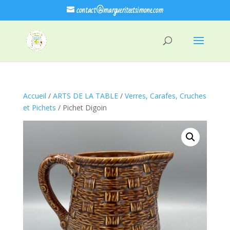
contact@margueriteetsimone.com
Accueil
/
ARTS DE LA TABLE
/
Verres, Carafes, Cruches
et Pichets
/ Pichet Digoin