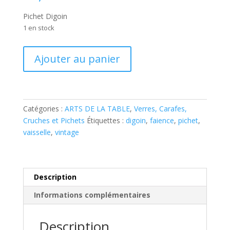
Pichet Digoin
1 en stock
quantité
Ajouter au panier
de
Pichet
Digoin
Catégories :
ARTS DE LA TABLE
,
Verres, Carafes,
Cruches et Pichets
Étiquettes :
digoin
,
faience
,
pichet
,
vaisselle
,
vintage
Description
Informations complémentaires
Description